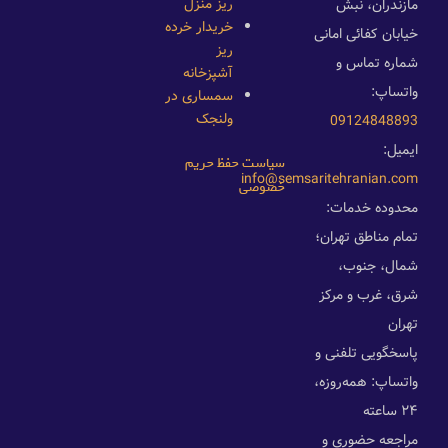
ریز منزل
مازندران، نبش
خریدار خرده
خیابان کفائی امانی
ریز
شماره تماس و
آشپزخانه
واتساپ:
سمساری در
ولنجک
09124848893
ایمیل:
سیاست حفظ حریم
info@semsaritehranian.com
خصوصی
محدوده خدمات:
تمام مناطق تهران؛
شمال، جنوب،
شرق، غرب و مرکز
تهران
پاسخگویی تلفنی و
واتساپ: همه‌روزه،
۲۴ ساعته
مراجعه حضوری و