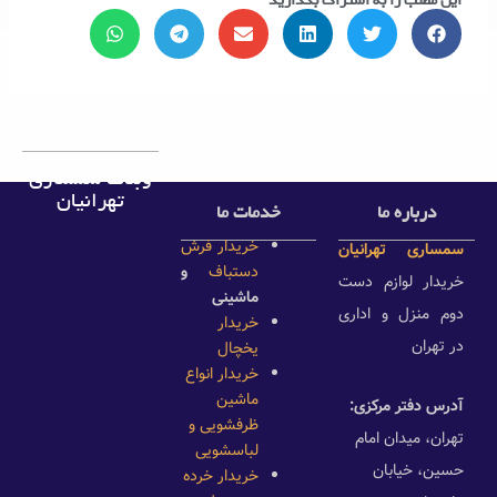
این مطلب را به اشتراک بگذارید
وبلاگ سمساری
تهرانیان
درباره ما
خدمات ما
خریدار فرش
سمساری تهرانیان
دستباف
و
خریدار لوازم دست
ماشینی
دوم منزل و اداری
خریدار
در تهران
یخچال
خریدار انواع
ماشین
آدرس دفتر مرکزی:
ظرفشویی و
تهران، میدان امام
لباسشویی
حسین، خیابان
خریدار خرده