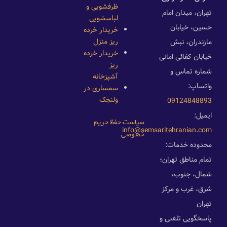
ظرفشویی و
تهران، میدان امام
لباسشویی
حسین، خیابان
خریدار خرده
ریز منزل
مازندران، نبش
خریدار خرده
خیابان کفائی امانی
ریز
شماره تماس و
آشپزخانه
واتساپ:
سمساری در
ولنجک
09124848893
ایمیل:
سیاست حفظ حریم
info@semsaritehranian.com
خصوصی
محدوده خدمات:
تمام مناطق تهران؛
شمال، جنوب،
شرق، غرب و مرکز
تهران
پاسخگویی تلفنی و