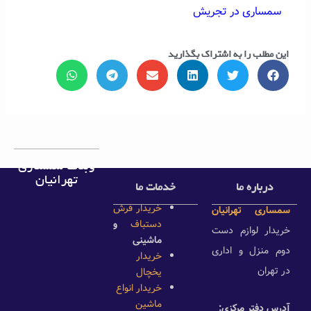
سمساری در تجریش
این مطلب را به اشتراک بگذارید
وبلاگ سمساری
تهرانیان
درباره ما
خدمات ما
خریدار فرش
سمساری تهرانیان
دستباف
و
خریدار لوازم دست
ماشینی
دوم منزل و اداری
خریدار
در تهران
یخچال
خریدار انواع
ماشین
آدرس دفتر مرکزی: