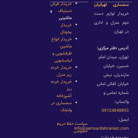
خریدار فرش
سمساری تهرانیان
دستباف
و
خریدار لوازم دست
ماشینی
دوم منزل و اداری
خریدار
در تهران
یخچال
خریدار انواع
ماشین
آدرس دفتر مرکزی:
ظرفشویی و
تهران، میدان امام
لباسشویی
حسین، خیابان
خریدار خرده
ریز منزل
مازندران، نبش
خریدار خرده
خیابان کفائی امانی
ریز
شماره تماس و
آشپزخانه
واتساپ:
سمساری در
ولنجک
09124848893
ایمیل:
سیاست حفظ حریم
info@semsaritehranian.com
خصوصی
محدوده خدمات: