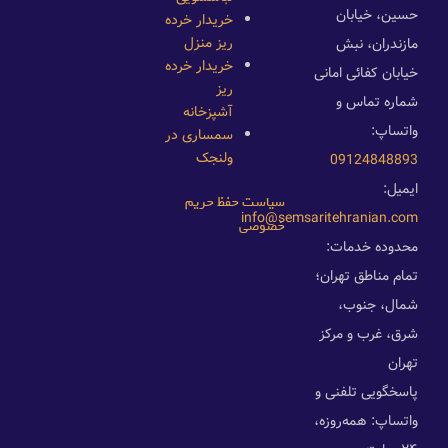
حسین، خیابان
خریدار خرده
ریز منزل
مازندران، نبش
خریدار خرده
خیابان کفائی امانی
ریز
شماره تماس و
آشپزخانه
واتساپ:
سمساری در
ولنجک
09124848893
ایمیل:
سیاست حفظ حریم
info@semsaritehranian.com
خصوصی
محدوده خدمات:
تمام مناطق تهران؛
شمال، جنوب،
شرق، غرب و مرکز
تهران
پاسخگویی تلفنی و
واتساپ: همه‌روزه،