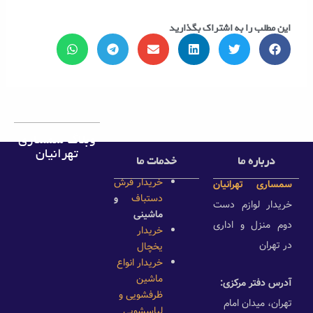
این مطلب را به اشتراک بگذارید
وبلاگ سمساری
تهرانیان
درباره ما
خدمات ما
خریدار فرش
سمساری تهرانیان
دستباف
و
خریدار لوازم دست
ماشینی
دوم منزل و اداری
خریدار
در تهران
یخچال
خریدار انواع
ماشین
آدرس دفتر مرکزی:
ظرفشویی و
تهران، میدان امام
لباسشویی