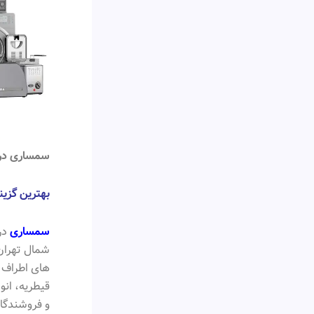
سمساری در 
بهترین گزی
سمساری
در
شمال تهران
های اطراف ا
قیطریه، انو
و فروشندگان