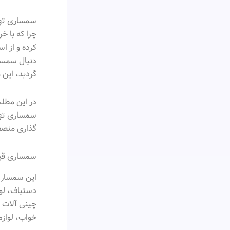
سمساری تهر
چرا که با 
کرده و از ا
دنبال سمسا
گردید، این 
در این مطل
سمساری تهرا
گذاری منصف
سمساری قی
این سمساری
دستباف، لو
چینی آلات 
خواب، لوازم