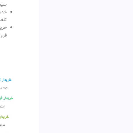
سیس
خدما
تلفن
خرید
فرو