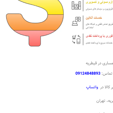
ساری در قیطریه
 تماس:
09124848893
 کالا در
واتساپ
یه، تهران