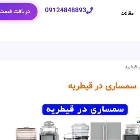
09124848893
دریافت قیمت 
مقالات
 قیطریه
سمساری در قیطریه