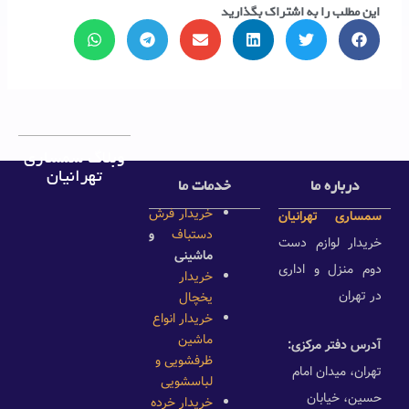
این مطلب را به اشتراک بگذارید
وبلاگ سمساری
تهرانیان
درباره ما
خدمات ما
خریدار فرش
سمساری تهرانیان
دستباف
و
خریدار لوازم دست
ماشینی
دوم منزل و اداری
خریدار
در تهران
یخچال
خریدار انواع
ماشین
آدرس دفتر مرکزی:
ظرفشویی و
تهران، میدان امام
لباسشویی
حسین، خیابان
خریدار خرده