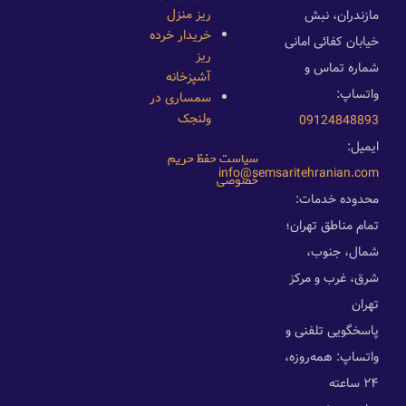
ریز منزل
مازندران، نبش
خریدار خرده
خیابان کفائی امانی
ریز
شماره تماس و
آشپزخانه
واتساپ:
سمساری در
ولنجک
09124848893
ایمیل:
سیاست حفظ حریم
info@semsaritehranian.com
خصوصی
محدوده خدمات:
تمام مناطق تهران؛
شمال، جنوب،
شرق، غرب و مرکز
تهران
پاسخگویی تلفنی و
واتساپ: همه‌روزه،
۲۴ ساعته