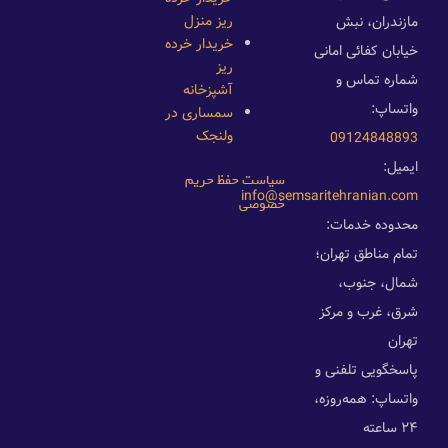
ریز منزل
مازندران، نبش
خریدار خرده
خیابان کفائی امانی
ریز
شماره تماس و
آشپزخانه
واتساپ:
سمساری در
ولنجک
09124848893
ایمیل:
سیاست حفظ حریم
info@semsaritehranian.com
خصوصی
محدوده خدمات:
تمام مناطق تهران؛
شمال، جنوب،
شرق، غرب و مرکز
تهران
پاسخگویی تلفنی و
واتساپ: همه‌روزه،
۲۴ ساعته