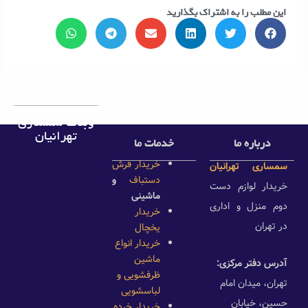
این مطلب را به اشتراک بگذارید
وبلاگ سمساری
تهرانیان
درباره ما
خدمات ما
خریدار فرش
سمساری تهرانیان
دستباف
و
خریدار لوازم دست
ماشینی
دوم منزل و اداری
خریدار
در تهران
یخچال
خریدار انواع
ماشین
آدرس دفتر مرکزی:
ظرفشویی و
تهران، میدان امام
لباسشویی
حسین، خیابان
خریدار خرده