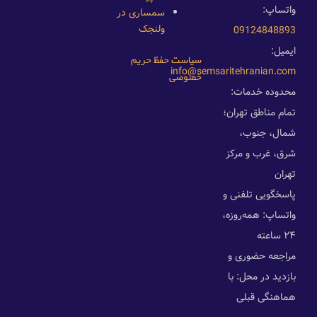
واتساپ:
سمساری در
ولنجک
09124848893
ایمیل:
سیاست حفظ حریم
info@semsaritehranian.com
خصوصی
محدوده خدمات:
تمام مناطق تهران؛
شمال، جنوب،
شرق، غرب و مرکز
تهران
پاسخگویی تلفنی و
واتساپ: همه‌روزه،
۲۴ ساعته
مراجعه حضوری و
بازدید در محل: با
هماهنگی قبلی